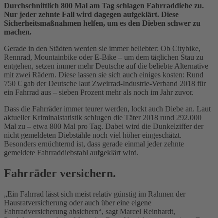
Durchschnittlich 800 Mal am Tag schlagen Fahrraddiebe zu.
Nur jeder zehnte Fall wird dagegen aufgeklärt. Diese
Sicherheitsmaßnahmen helfen, um es den Dieben schwer zu
machen.
Gerade in den Städten werden sie immer beliebter: Ob Citybike,
Rennrad, Mountainbike oder E-Bike – um dem täglichen Stau zu
entgehen, setzen immer mehr Deutsche auf die beliebte Alternative
mit zwei Rädern. Diese lassen sie sich auch einiges kosten: Rund
750 € gab der Deutsche laut Zweirrad-Industrie-Verband 2018 für
ein Fahrrad aus – sieben Prozent mehr als noch im Jahr zuvor.
Dass die Fahrräder immer teurer werden, lockt auch Diebe an. Laut
aktueller Kriminalstatistik schlugen die Täter 2018 rund 292.000
Mal zu – etwa 800 Mal pro Tag. Dabei wird die Dunkelziffer der
nicht gemeldeten Diebstähle noch viel höher eingeschätzt.
Besonders ernüchternd ist, dass gerade einmal jeder zehnte
gemeldete Fahrraddiebstahl aufgeklärt wird.
Fahrräder versichern.
„Ein Fahrrad lässt sich meist relativ günstig im Rahmen der
Hausratversicherung oder auch über eine eigene
Fahrradversicherung absichern“, sagt Marcel Reinhardt,