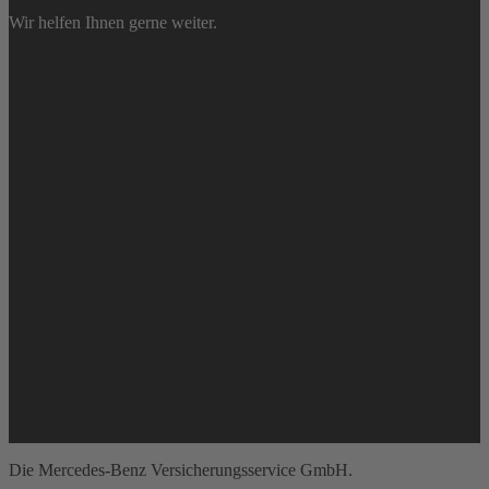
Wir helfen Ihnen gerne weiter.
Online-Beratung
Buchen Sie einen Termin.
Jetzt anrufen
0711 17 44808 (Mo-Fr 9-15 Uhr)
E-Mail
Schreiben Sie uns eine E-Mail.
Die Mercedes-Benz Versicherungsservice GmbH.