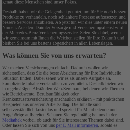
genau diese Menschen sind unser Fokus.
Deshalb haben wir die Gelegenheit genutzt, um für Sie noch bessere
Produkte zu verhandeln, noch schlankere Prozesse aufzusetzen und
bessere Services anzubieten. Ab jetzt tun wir dies unter einem neuen
Namen: Aus dem Daimler Vorsorge und Versicherungsdienst wird
der Mercedes-Benz Versicherungsservice. Seien Sie dabei, wenn
wir gemeinsam mit Ihnen die Weichen stellen für Ihre Zukunft und
bleiben Sie bei uns bestens abgesichert in allen Lebenslagen.
Was können Sie von uns erwarten?
Wir machen Versicherungen einfach. Dadurch wollen wir
sicherstellen, dass Sie die beste Absicherung für Ihre Individuelle
Situation finden. Dabei sehen wir es als unsere Aufgabe an,
komplizierte Inhalte verständlich zu vermitteln. Deshalb bieten wir
in regelmäßigen Abständen Web-Seminare, bei denen wir Themen
wie Betriebsrente, Berufsunfähigkeit oder
Krankenzusatzversicherung anschaulich erklären – mit praktischen
Beispielen aus unserem Arbeitsalltag. Die Inhalte sind
selbstverständlich kostenlos und speziell für Mitarbeitende und
Angehörige aufbereitet. Schauen Sie regelmäßig bei uns in der
Mediathek
vorbei, ob auch für Sie interessante Themen dabei sind.
Oder lassen Sie sich von uns
per E-Mail informieren
, sobald es