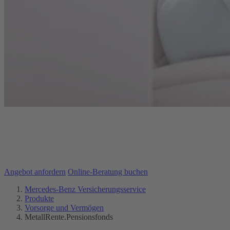
MetallRente.Pensionsfonds
Erhöhen Sie die Renditechancen für Ihre Altersvorsorge.
Angebot anfordern
Online-Beratung buchen
Mercedes-Benz Versicherungsservice
Produkte
Vorsorge und Vermögen
MetallRente.Pensionsfonds