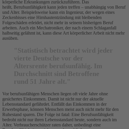
körperliche Erkrankungen zurückzuführen. Das
heißt, Berufsunfähigkeit kann jeden treffen – unabhängig von Beruf
und Alter. Beispielsweise kann ein Ingenieur, der wegen eines
Zeckenbisses eine Hirnhautentzündung mit bleibenden
Folgeschäden erleidet, nicht mehr in seinem bisherigen Beruf
arbeiten. Auch ein Mechatroniker, der nach einem Schlaganfall
halbseitig gelähmt ist, kann diese Art körperlicher Arbeit nicht mehr
ausüben.
"Statistisch betrachtet wird jeder
vierte Deutsche vor der
Altersrente berufsunfähig. Im
Durchschnitt sind Betroffene
rund 51 Jahre alt."
Vor berufsunfähigen Menschen liegen oft viele Jahre ohne
gesichertes Einkommen. Damit ist nicht nur der aktuelle
Lebensstandard gefährdet. Entfällt das Einkommen in der
Erwerbsphase, können Menschen meist auch nicht mehr für den
Ruhestand sparen. Die Folge ist fatal: Eine Berufsunfähigkeit
bedroht nicht nur ihren Lebensstandard heute, sondern auch im
Alter. Verbraucherschützer raten daher, unbedingt eine