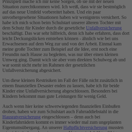
Prinzipiell mache ich mir keine Sorgen, ob sie mit der neuen
Situation zurechtkommen wird. Ich weiß, dass wir sie bestmöglich
auf das neue Umfeld vorbereitet haben. Und ein paar
unvorhergesehene Situationen haben wir wenigstens versichert. So
habe ich mich schon beim Schulstart unserer älteren Tochter mit
dem Schutz für Kinder durch die gesetzliche
Unfallversicherung
beschäftigt. Das war sehr hilfreich, denn ich habe erfahren, dass dort
leicht Deckungslücken entstehen können - ähnlich wie bei uns
Erwachsenen auf dem Weg zur und von der Arbeit. Einmal kam
meine große Tochter zum Beispiel auf die Idee, erst noch eine
Freundin nach Hause zu begleiten, was nur über einen kleinen
Umweg ging. Damit wich sie aber vom direkten Schulweg ab und
war somit nicht mehr im Rahmen der gesetzlichen
Unfallversicherung abgesichert.
Um diese kleinen Restrisiken im Fall der Fälle nicht zusätzlich in
einem finanziellen Desaster enden zu lassen, habe ich für beide
Kinder eine Unfallversicherung abgeschlossen. Besonders bei
Kindern bekommt man gute Leistungen für wenig Geld.
Auch wenn hier keine schwerwiegenden finanziellen Einbußen
drohen, haben wir zum Schulstart auch Fahrraddiebstahl in die
Hausratversicherung
eingeschlossen – denn auch bei
Kinderfahrrädern kommt es immer wieder mal zum ungeplanten
Eigentumsübergang. An unserer
Haftpflichtversicherung
mussten